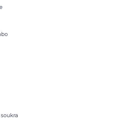
ve
mbo
 soukra