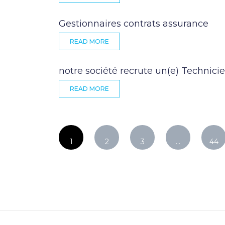
Gestionnaires contrats assurance
READ MORE
notre société recrute un(e) Technicie
READ MORE
1
2
3
…
44