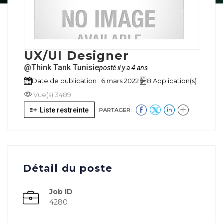
UX/UI Designer
@Think Tank Tunisie
posté il y a 4 ans
Date de publication : 6 mars 2022
8 Application(s)
Vue(s) 3489
Liste restreinte
PARTAGER:
Détail du poste
Job ID
4280