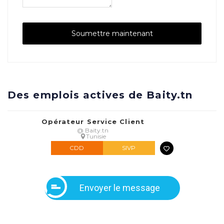
Des emplois actives de Baity.tn
Opérateur Service Client
@ Baity.tn
Tunisie
CDD
SIVP
Envoyer le message