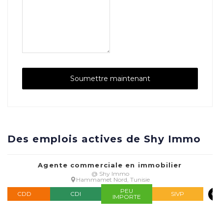
Des emplois actives de Shy Immo
Agente commerciale en immobilier
@ Shy Immo
Hammamet Nord, Tunisie
PEU
CDD
CDI
SIVP
IMPORTE