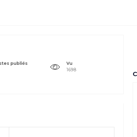
stes publiés
Vu
1698
C