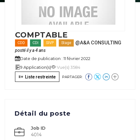
COMPTABLE
@A&A CONSULTING
CDD
CDI
SIVP
Stage
posté il y a 4 ans
Date de publication : 11 février 2022
9 Application(s)
Vue(s) 3584
Liste restreinte
PARTAGER:
Détail du poste
Job ID
4014