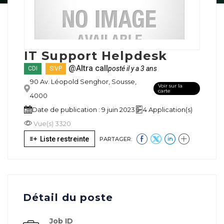
IT Support Helpdesk
@Altra call
posté il y a 3 ans
CDI
SIVP
90 Av. Léopold Senghor, Sousse,
Voir sur la
carte
4000
Date de publication : 9 juin 2023
4 Application(s)
Vue(s) 3320
Liste restreinte
PARTAGER:
Détail du poste
Job ID