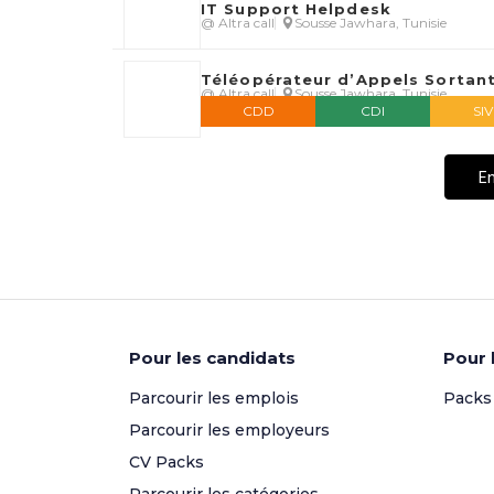
IT Support Helpdesk
@ Altra call
Sousse Jawhara, Tunisie
Téléopérateur d’Appels Sortant
@ Altra call
Sousse Jawhara, Tunisie
CDD
CDI
SI
En
Pour les candidats
Pour 
Parcourir les emplois
Packs
Parcourir les employeurs
CV Packs