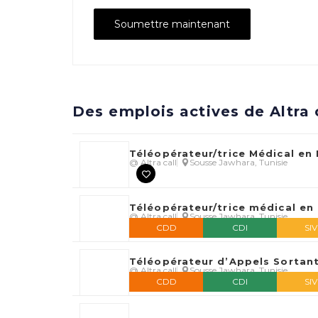
Des emplois actives de Altra 
Téléopérateur/trice Médical en
@ Altra call
Sousse Jawhara, Tunisie
Téléopérateur/trice médical en
@ Altra call
Sousse Jawhara, Tunisie
CDD
CDI
SI
Téléopérateur d’Appels Sortant
@ Altra call
Sousse Jawhara, Tunisie
CDD
CDI
SI