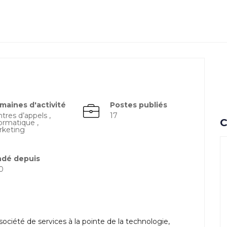
maines d'activité
Postes publiés
tres d’appels ,
17
C
ormatique ,
rketing
ndé depuis
0
iété de services à la pointe de la technologie,