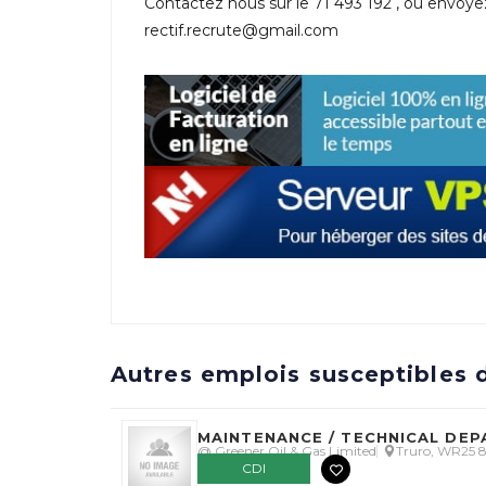
Contactez nous sur le 71 493 192 , ou envoyez
rectif.recrute@gmail.com
Autres emplois susceptibles d
MAINTENANCE / TECHNICAL DE
@ Greener Oil & Gas Limited
Truro, WR25
CDI