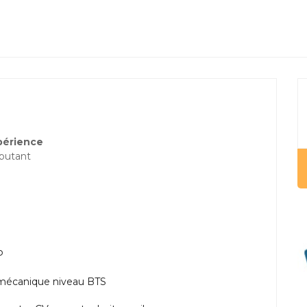
périence
butant
P
n mécanique niveau BTS