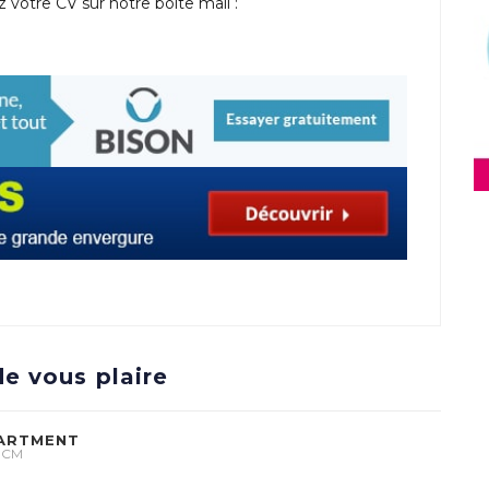
 votre CV sur notre boite mail :
e vous plaire
PARTMENT
 8CM