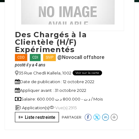
Des Chargés à la
Clientèle (H/F)
Expérimentés
@Novocall offshore
CDD
CDI
SIVP
posté il y a 4 ans
35 Rue Chedli Kallela, 1002
Voir sur la carte
Date de publication : 12 octobre 2022
Appliquer avant : 31 octobre 2022
Salaire: 600.000 د.ت - 800.000 د.ت / Mois
1 Application(s)
Vue(s) 2915
Liste restreinte
PARTAGER: