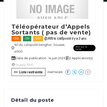
Téléopérateur d’Appels
Sortants ( pas de vente)
@Altra call
posté il y a 3 ans
CDD
CDI
SIVP
90 Av. Léopold Senghor, Sousse,
Voir sur la
carte
4000
Date de publication : 14 juin 2023
2 Application(s)
Vue(s) 3100
Liste restreinte
PARTAGER:
Détail du poste