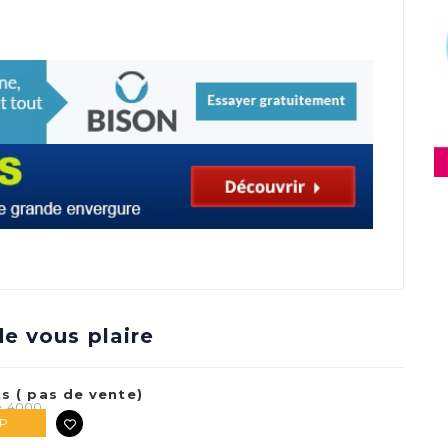
e vous plaire
s ( pas de vente)
e, 4000
VP