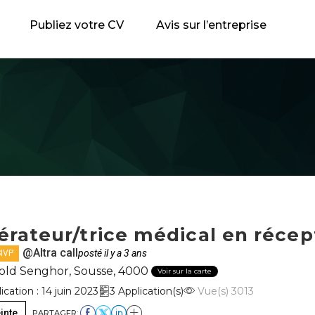
Publiez votre CV
Avis sur l’entreprise
érateur/trice médical en récep
@Altra call
posté il y a 3 ans
SIVP
old Senghor, Sousse, 4000
Voir sur la carte
cation : 14 juin 2023
3 Application(s)
Vue(s) 3013
inte
PARTAGER: