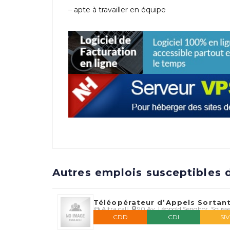
– apte à travailler en équipe
Autres emplois susceptibles d
Téléopérateur d’Appels Sortant
@ Altra call
90 Av. Léopold Senghor, Souss
CDD
CDI
SI