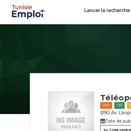
Lancer la recherche
Téléop
CDD
CDI
90 Av. Léop
Date de publi
Liste restre