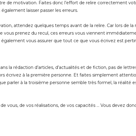
tre de motivation. Faites donc l’effort de relire correctement votr
également laisser passer les erreurs.
vation, attendez quelques temps avant de la relire. Car lors de l
ue vous prenez du recul, ces erreurs vous viennent immédiatement
z également vous assurer que tout ce que vous écrivez est pert
s la rédaction d’articles, d’actualités et de fiction, pas de lettr
lors écrivez à la première personne. Et faites simplement attent
e parler à la troisième personne semble très formel, la réalité 
de vous, de vos réalisations, de vos capacités … Vous devez do