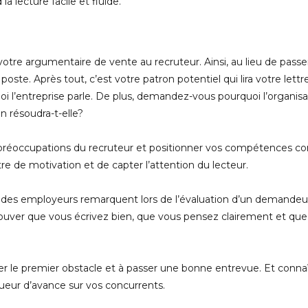
 lecture facile et fluide.
re argumentaire de vente au recruteur. Ainsi, au lieu de passer
poste. Après tout, c’est votre patron potentiel qui lira votre lettr
i l’entreprise parle. De plus, demandez-vous pourquoi l’organisa
n résoudra-t-elle?
préoccupations du recruteur et positionner vos compétences co
tre de motivation et de capter l’attention du lecteur.
 des employeurs remarquent lors de l’évaluation d’un demandeur 
prouver que vous écrivez bien, que vous pensez clairement et qu
uter le premier obstacle et à passer une bonne entrevue. Et conna
gueur d’avance sur vos concurrents.