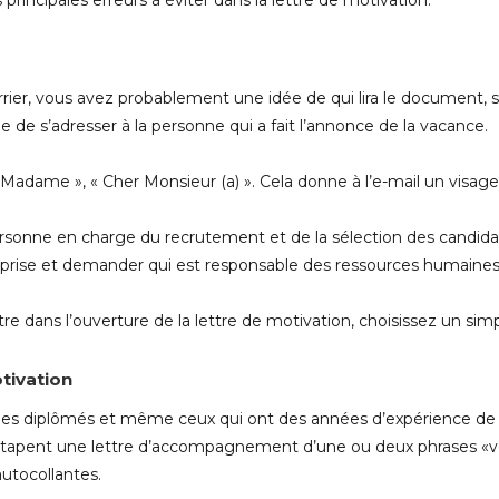
 principales erreurs à éviter dans la lettre de motivation:
rrier, vous avez probablement une idée de qui lira le document, 
 de s’adresser à la personne qui a fait l’annonce de la vacance.
/ Madame », « Cher Monsieur (a) ». Cela donne à l’e-mail un visag
rsonne en charge du recrutement et de la sélection des candida
prise et demander qui est responsable des ressources humaines o
e dans l’ouverture de la lettre de motivation, choisissez un simp
otivation
nes diplômés et même ceux qui ont des années d’expérience de tr
es tapent une lettre d’accompagnement d’une ou deux phrases «vo
utocollantes.